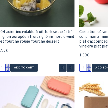
04 acier inoxydable fruit fork set créatif
Carnation céram
ignon européen fruit signé ins nordic wind
condiments mais
et fourche rouge fourche dessert
plat d’accompag
vinaigre plat pl
.99€
1.99€
ADD TO CART
ADD TO