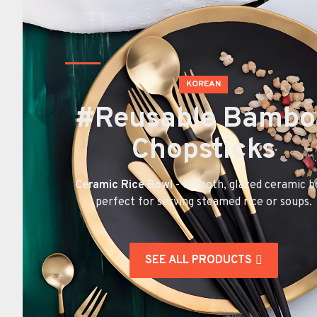
1
KOREAN
#
Reusable Bambo
Chopsticks
Ceramic Rice Bowl
- Smooth, glazed ceramic b
perfect for serving steamed rice or soups.
SEE ALL PRODUCTS