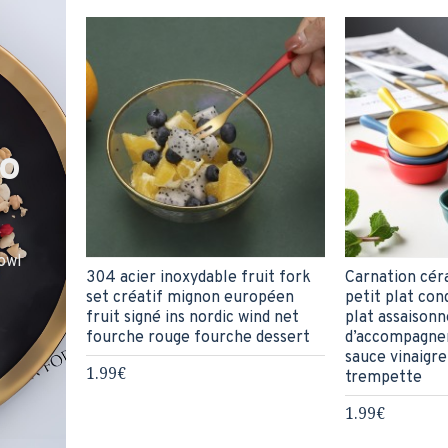
o
owl
304 acier inoxydable fruit fork
Carnation cér
set créatif mignon européen
petit plat co
fruit signé ins nordic wind net
plat assaison
fourche rouge fourche dessert
d’accompagne
sauce vinaigre
1.99€
trempette
1.99€