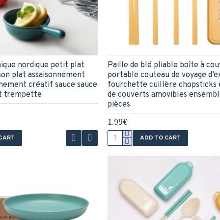
ique nordique petit plat
Paille de blé pliable boîte à co
on plat assaisonnement
portable couteau de voyage d’e
nement créatif sauce sauce
fourchette cuillère chopsticks
at trempette
de couverts amovibles ensembl
pièces
1.99€
 CART
ADD TO CART