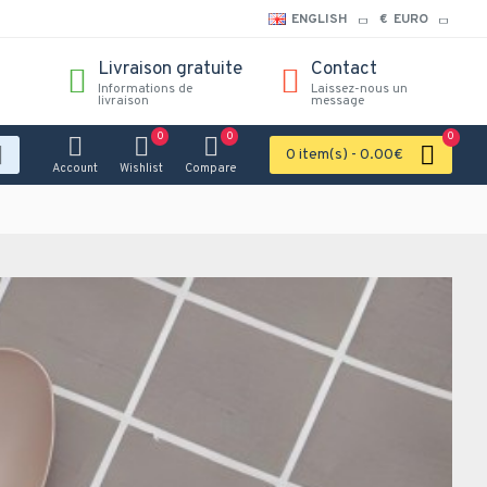
ENGLISH
€
EURO
Livraison gratuite
Contact
Informations de
Laissez-nous un
livraison
message
0
0
0
0 item(s) - 0.00€
Account
Wishlist
Compare