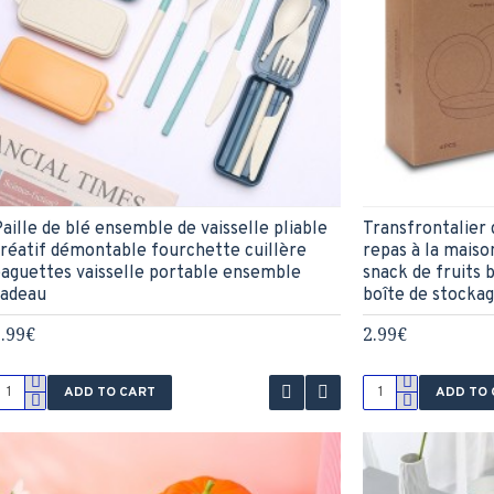
aille de blé ensemble de vaisselle pliable
Transfrontalier d
réatif démontable fourchette cuillère
repas à la maiso
aguettes vaisselle portable ensemble
snack de fruits 
cadeau
boîte de stocka
.99€
2.99€
ADD TO CART
ADD TO