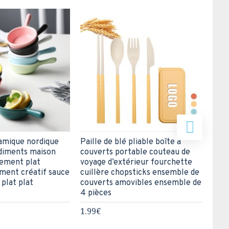
amique nordique
Paille de blé pliable boîte à
Crea
ndiments maison
couverts portable couteau de
vais
nement plat
voyage d’extérieur fourchette
amov
ment créatif sauce
cuillère chopsticks ensemble de
cuil
 plat plat
couverts amovibles ensemble de
vais
4 pièces
2.99
1.99€